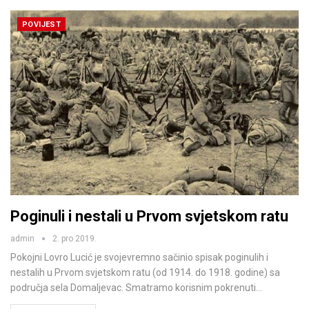
POVIJEST
Poginuli i nestali u Prvom svjetskom ratu
admin
2. pro 2019.
Pokojni Lovro Lucić je svojevremno sačinio spisak poginulih i
nestalih u Prvom svjetskom ratu (od 1914. do 1918. godine) sa
područja sela Domaljevac. Smatramo korisnim pokrenuti…