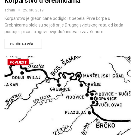
Korparstvo u Grebnicama
admin
25. stu 2019.
Korparstvo je grebničane podiglo iz pepela. Prve korpe u
Grebnicama plele su se još prije Drugog svjetskog rata, od kada
postoje i pisani tragovi - svjedočanstva o završenom…
PROČITAJ VIŠE...
POVIJEST