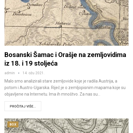
Bosanski Šamac i Orašje na zemljovidima
iz 18. i 19 stoljeća
admin
14. ožu 2021.
Malo smo analizirali stare zemljovide koje je radila Austrija, a
potom i Austro-Ugarska. Riječ je o zemljopisnim mapama koje su
objavljene na Internetu. Ima ih mnoštvo. Za nas su…
PROČITAJ VIŠE...
BOX