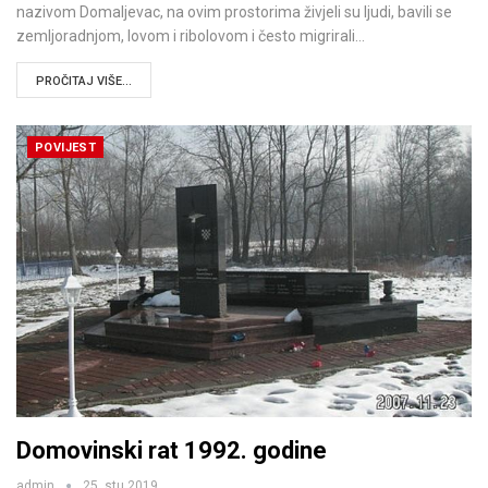
nazivom Domaljevac, na ovim prostorima živjeli su ljudi, bavili se
zemljoradnjom, lovom i ribolovom i često migrirali…
PROČITAJ VIŠE...
POVIJEST
Domovinski rat 1992. godine
admin
25. stu 2019.