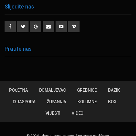
Slijedite nas
Pratite nas
POČETNA
DOMALJEVAC
GREBNICE
BAZIK
DIJASPORA
ŽUPANIJA
KOLUMNE
BOX
VIJESTI
VIDEO
© 2026 - domaljevac-samac. Sva prava pridržana.