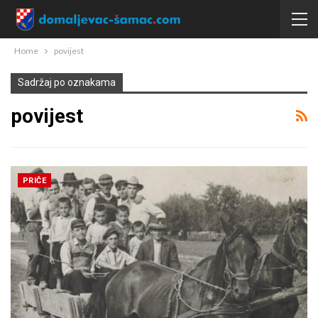
Home
povijest
Sadržaj po oznakama
povijest
PRIČE