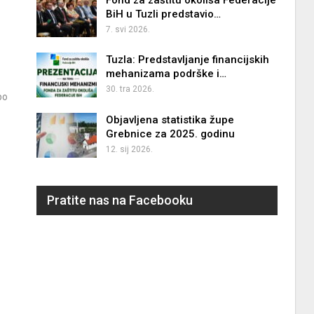
BiH u Tuzli predstavio…
7. svi 2026.
Tuzla: Predstavljanje financijskih
mehanizama podrške i…
30. tra 2026.
po
Objavljena statistika župe
Grebnice za 2025. godinu
12. sij 2026.
Pratite nas na Facebooku