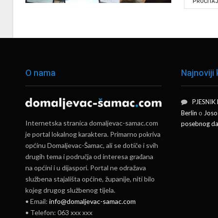
PROČITAJ 
O nama
Najnoviji
PJESNIK
Berlin
o
Joso
Internetska stranica domaljevac-samac.com
posebnog da
je portal lokalnog karaktera. Primarno pokriva
općinu Domaljevac-Šamac, ali se dotiče i svih
drugih tema i područja od interesa građana
na općini i u dijaspori. Portal ne odražava
službena stajališta općine, županije, niti bilo
kojeg drugog službenog tijela.
• Email:
info@domaljevac-samac.com
• Telefon: 063 xxx xxx