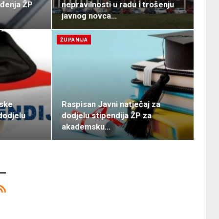
eđenja ŽP
nepravilnosti u radu i trošenju
javnog novca…
ŽUPANIJA
vske
Raspisan Javni natječaj za
dodjelu
dodjelu stipendija ŽP za
akademsku…