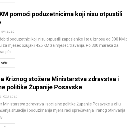
 KM pomoći poduzetnicima koji nisu otpustili
e
. svi 2020.
biti poduzetnici koji nisu otpustili zaposlenike i to u iznosu od 300 KM 
u za mjesec ožujak i 425 KM za mjesec travanja. Po 300 maraka za
vanj će…
VIŠE...
a Kriznog stožera Ministarstva zdravstva i
ne politike Županije Posavske
8. ožu 2020.
er Ministarstva zdravstva i socijalne politike Županije Posavske u cilju
aćenja situacije i poduzimanja mjera radi sprečavanja i ranog otkrivanja
og…