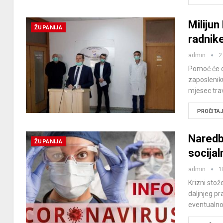
Milijun
ŽUPANIJA
radnik
admin
2
Pomoć će do
zaposlenik
mjesec tra
PROČITAJ 
Naredb
ŽUPANIJA
socijal
admin
1
Krizni stož
daljnjeg pr
eventualn