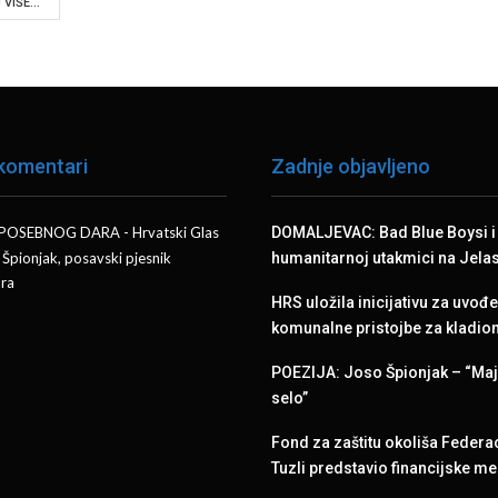
VIŠE...
 komentari
Zadnje objavljeno
 POSEBNOG DARA - Hrvatski Glas
DOMALJEVAC: Bad Blue Boysi i 
 Špionjak, posavski pjesnik
humanitarnoj utakmici na Jela
ra
HRS uložila inicijativu za uvođ
komunalne pristojbe za kladio
POEZIJA: Joso Špionjak – “Ma
selo”
Fond za zaštitu okoliša Federac
Tuzli predstavio financijske 