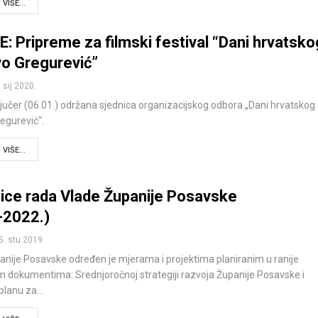
VIŠE...
: Pripreme za filmski festival “Dani hrvatsko
vo Gregurević”
. sij 2020.
 jučer (06.01.) održana sjednica organizacijskog odbora „Dani hrvatskog
regurević“.
VIŠE...
ice rada Vlade Županije Posavske
-2022.)
5. stu 2019.
anije Posavske određen je mjerama i projektima planiranim u ranije
m dokumentima: Srednjoročnoj strategiji razvoja Županije Posavske i
planu za…