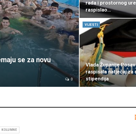
rada i prostornog ur
raspislao…
VIJESTI
emaju se za novu
Vlada Županije Posa
raspisala natječaj za 
stipendija
0
KOLUMNE