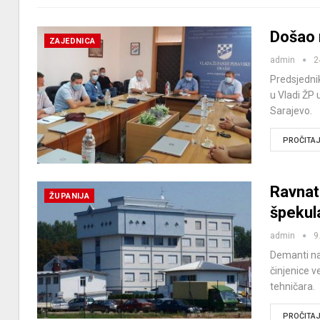
Došao 
ZAJEDNICA
admin
2
Predsjednik
u Vladi ŽP 
Sarajevo.
PROČITAJ 
Ravnat
ŽUPANIJA
špekul
admin
9
Demanti na
činjenice v
tehničara.
PROČITAJ 