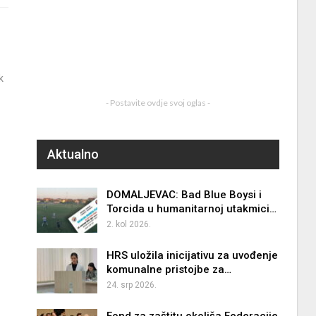
k
- Postavite ovdje svoj oglas -
Aktualno
DOMALJEVAC: Bad Blue Boysi i
Torcida u humanitarnoj utakmici…
2. kol 2026.
HRS uložila inicijativu za uvođenje
komunalne pristojbe za…
24. srp 2026.
Fond za zaštitu okoliša Federacije