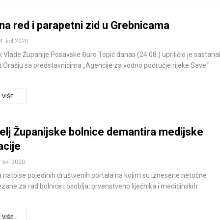
na red i parapetni zid u Grebnicama
4. kol 2020.
 Vlade Županije Posavske Đuro Topić danas (24.08.) upriličio je sastana
u Orašju sa predstavnicima „Agencije za vodno područje rijeke Save“
VIŠE...
elj Županijske bolnice demantira medijske
acije
. svi 2020.
 natpise pojedinih društvenih portala na kojim su iznesene netočne
ezane za rad bolnice i osoblja, prvenstveno liječnika i medicinskih
VIŠE...