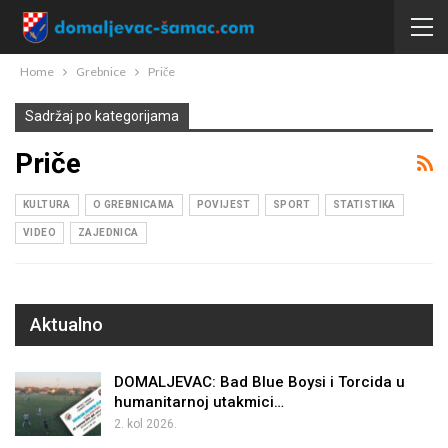
Home
Grebnice
Priče
Sadržaj po kategorijama
Priče
KULTURA
O GREBNICAMA
POVIJEST
SPORT
STATISTIKA
VIDEO
ZAJEDNICA
Aktualno
DOMALJEVAC: Bad Blue Boysi i Torcida u
humanitarnoj utakmici…
2. kol 2026.