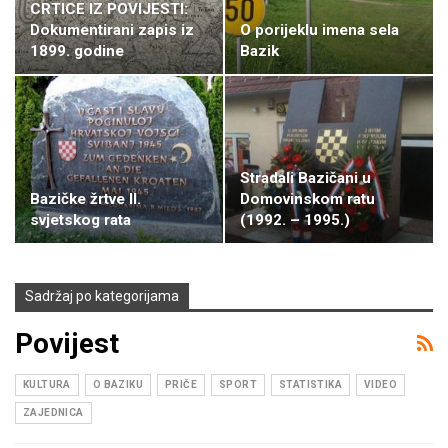
CRTICE IZ POVIJESTI:
Dokumentirani zapis iz
O porijeklu imena sela
1899. godine
Bazik
Stradali Bazičani u
Bazičke žrtve II.
Domovinskom ratu
svjetskog rata
(1992. – 1995.)
Sadržaj po kategorijama
Povijest
KULTURA
O BAZIKU
PRIČE
SPORT
STATISTIKA
VIDEO
ZAJEDNICA