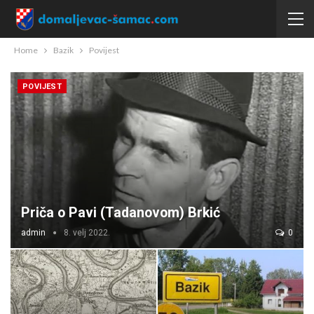
Home
Bazik
Povijest
POVIJEST
Priča o Pavi (Tadanovom) Brkić
admin
8. velj 2022.
0