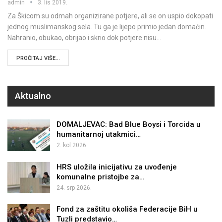
admin
3. lis 2019.
Za Škicom su odmah organizirane potjere, ali se on uspio dokopati
jednog muslimanskog sela. Tu ga je lijepo primio jedan domaćin.
Nahranio, obukao, obrijao i skrio dok potjere nisu…
PROČITAJ VIŠE...
Aktualno
DOMALJEVAC: Bad Blue Boysi i Torcida u
humanitarnoj utakmici…
2. kol 2026.
HRS uložila inicijativu za uvođenje
komunalne pristojbe za…
24. srp 2026.
Fond za zaštitu okoliša Federacije BiH u
Tuzli predstavio…