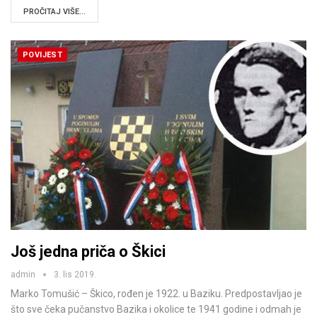
PROČITAJ VIŠE...
POVIJEST
Još jedna priča o Škici
admin
3. lis 2019.
Marko Tomušić – Škico, rođen je 1922. u Baziku. Predpostavljao je
što sve čeka pučanstvo Bazika i okolice te 1941 godine i odmah je