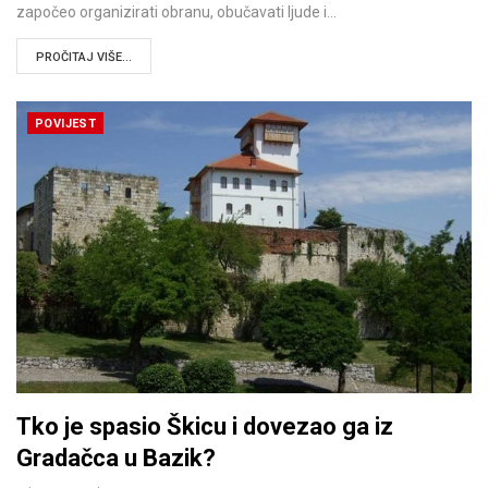
započeo organizirati obranu, obučavati ljude i…
PROČITAJ VIŠE...
POVIJEST
Tko je spasio Škicu i dovezao ga iz
Gradačca u Bazik?