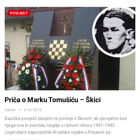
POVIJEST
Priča o Marku Tomušiću – Škici
admin
3. lis 2019.
Bazička povijest zacijelo ne počinje s Škicom, ali vjerojatno bez
njega ona bi završila, negdje u ratnom vihoru 1941-1945.
Legendarni zapovjednik Hrvatske vojske u Posavini za…