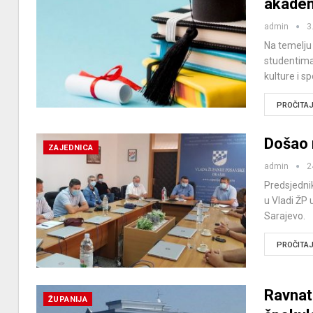
akadem
admin
3
Na temelju 
studentima
kulture i s
PROČITAJ 
Došao 
ZAJEDNICA
admin
2
Predsjednik
u Vladi ŽP 
Sarajevo.
PROČITAJ 
Ravnat
ŽUPANIJA