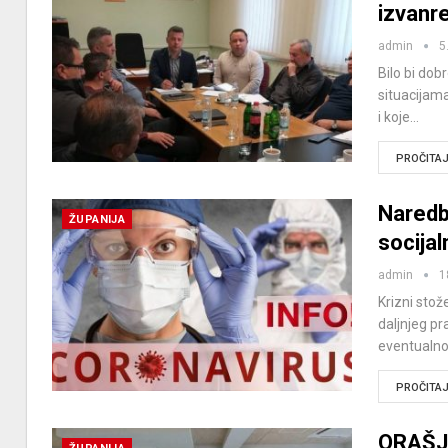
izvanr
admin
5
Bilo bi dob
situacijama
i koje…
PROČITAJ 
Naredb
ŽUPANIJA
socijal
admin
1
Krizni stož
daljnjeg pr
eventualn
PROČITAJ 
ORAŠJE