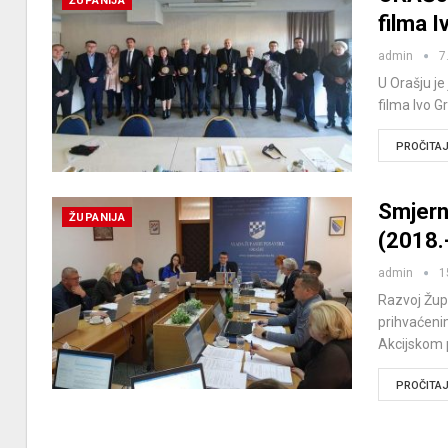
ŽUPANIJA
filma I
admin
7
U Orašju je
filma Ivo G
PROČITAJ 
Smjern
ŽUPANIJA
(2018.
admin
1
Razvoj Žup
prihvaćeni
Akcijskom 
PROČITAJ 