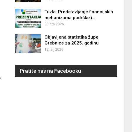
Tuzla: Predstavljanje financijskih
mehanizama podrške i…
30. tra 2026.
Objavljena statistika župe
Grebnice za 2025. godinu
12. sij 2026.
Pratite nas na Facebooku
k