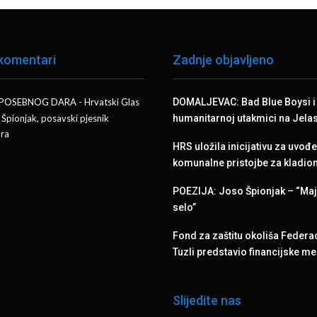
 komentari
Zadnje objavljeno
 POSEBNOG DARA - Hrvatski Glas
DOMALJEVAC: Bad Blue Boysi i 
 Špionjak, posavski pjesnik
humanitarnoj utakmici na Jela
ra
HRS uložila inicijativu za uvođ
komunalne pristojbe za kladio
POEZIJA: Joso Špionjak – “Ma
selo”
Fond za zaštitu okoliša Federac
Tuzli predstavio financijske 
Slijedite nas