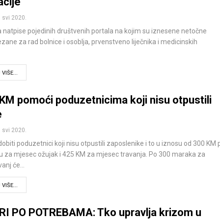
acije
. svi 2020.
 natpise pojedinih društvenih portala na kojim su iznesene netočne
ezane za rad bolnice i osoblja, prvenstveno liječnika i medicinskih
VIŠE...
 KM pomoći poduzetnicima koji nisu otpustili
e
. svi 2020.
biti poduzetnici koji nisu otpustili zaposlenike i to u iznosu od 300 KM 
u za mjesec ožujak i 425 KM za mjesec travanja. Po 300 maraka za
vanj će…
VIŠE...
I PO POTREBAMA: Tko upravlja krizom u