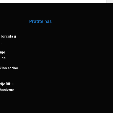
Pratite nas
Torcida u
su
enje
nice
jčino rodno
ije BiH u
mehanizme