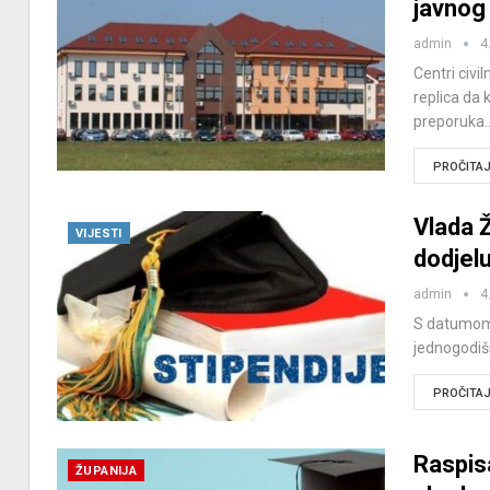
javnog 
admin
4
Centri civi
replica da
preporuka
PROČITAJ 
Vlada 
VIJESTI
dodjelu
admin
4
S datumom 
jednogodiš
PROČITAJ 
Raspisa
ŽUPANIJA