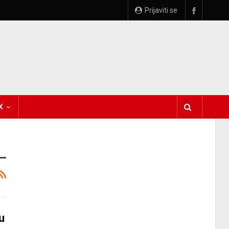
Prijaviti se
X
u