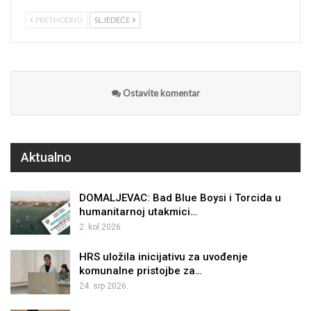
PRETHODNO
SLJEDEĆE
Ostavite komentar
Aktualno
DOMALJEVAC: Bad Blue Boysi i Torcida u
humanitarnoj utakmici…
2. kol 2026.
HRS uložila inicijativu za uvođenje
komunalne pristojbe za…
24. srp 2026.