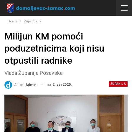
Home
Županija
Milijun KM pomoći
poduzetnicima koji nisu
otpustili radnike
Vlada Županije Posavske
ŽUPANIJA
na
2. svi 2020.
Autor:
Admin