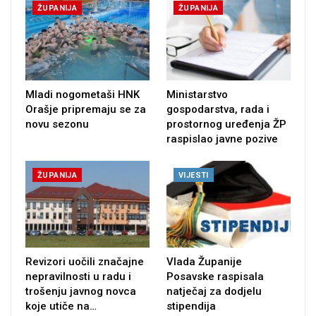
ŽUPANIJA
ŽUPANIJA
Mladi nogometaši HNK
Ministarstvo
Orašje pripremaju se za
gospodarstva, rada i
novu sezonu
prostornog uređenja ŽP
raspislao javne pozive
ŽUPANIJA
VIJESTI
Revizori uočili značajne
Vlada Županije
nepravilnosti u radu i
Posavske raspisala
trošenju javnog novca
natječaj za dodjelu
koje utiče na…
stipendija