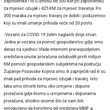
zaposlenike i to u iznosu od 300 KM po zaposleniku
za mjesec ožujak i 425 KM za mjesec travanja. Po
300 maraka za mjesec travanj će dobiti i poduzetnici
koji su imali umanje prihoda veće od 20 posto.
-Vezano za COVID-19 želim naglasiti dvije stvari.
Jedna je vezana za pomoć gospodarstvu gdje smo
danas na sjednici Vlade internom preraspodjelom
sredstava unutar proračuna oslobodili prvih milijun
KM pomoći gospodarskim subjektima na području
Županije Posavske kojima smo, ili zapriječili rad ili su
imali pad prihoda za mjesec ožujak i travanj. Isto
tako smo otvorili temu oko izmjene i dopune
proračuna gdje bismo u izmjenama i dopunama
proračuna, shodno onome što će nam biti
omogućeno da koristimo od sredstava MMF-a,