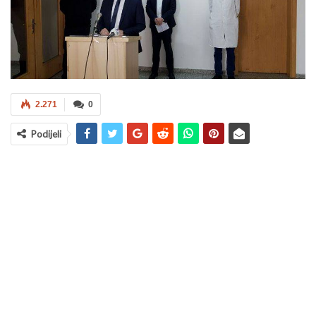
2.271
0
Podijeli