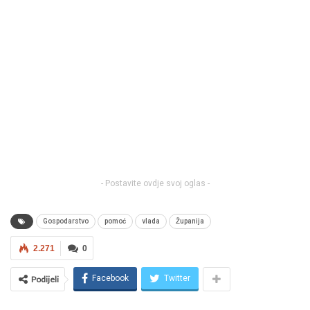
- Postavite ovdje svoj oglas -
Gospodarstvo
pomoć
vlada
Županija
2.271
0
Facebook
Twitter
Podijeli