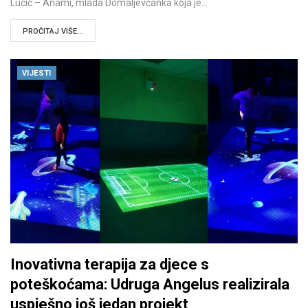
Lucić – Anami, mlada Domaljevčanka koja je…
PROČITAJ VIŠE...
VIJESTI
Inovativna terapija za djece s
poteškoćama: Udruga Angelus realizirala
uspješno još jedan projekt