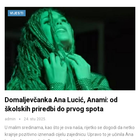
VIJESTI
Domaljevčanka Ana Lucić, Anami: od
školskih priredbi do prvog spota
admin
24. stu 2025.
U malim sredinama, kao što je ova naša, rijetko se dogodi da netko
krajnje pozitivno iznenadi cijelu zajednicu. Upravo to je učinila Ana