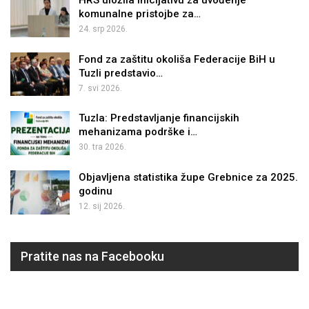
HRS uložila inicijativu za uvođenje
komunalne pristojbe za…
24. srp 2026.
Fond za zaštitu okoliša Federacije BiH u
Tuzli predstavio…
7. svi 2026.
Tuzla: Predstavljanje financijskih
mehanizama podrške i…
30. tra 2026.
Objavljena statistika župe Grebnice za 2025.
godinu
12. sij 2026.
Pratite nas na Facebooku