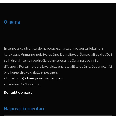
O nama
Internetska stranica domaljevac-samac.com je portal lokalnog
karaktera. Primarno pokriva općinu Domaljevac-Šamac, ali se dotiče i
svih drugih tema i područja od interesa građana na općini i u
dijaspori. Portal ne odražava službena stajališta općine, županije, niti
bilo kojeg drugog službenog tijela.
• Email:
info@domaljevac-samac.com
• Telefon: 063 xxx xxx
Kontakt obrazac
Najnoviji komentari