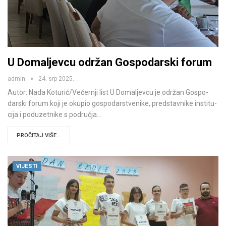
U Domaljevcu održan Gospodarski forum
admin
24. srp 2025.
Autor: Nada Koturić/Večernji list U Doma­ljevcu je odr­žan Gos­po­
dar­ski forum koji je oku­pio gos­po­dar­stve­nike, pred­stav­nike ins­ti­tu­
cija i podu­zet­nike s podru­čja…
PROČITAJ VIŠE...
VIJESTI