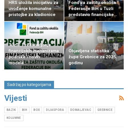
HRS uložila inicijativu za
Fond za zaštitu okoliša
uvođenje komunalne
Federacije BiH u Tuzli
pristojbe za kladionice
predstavio financijske…
Tuzla: Predstavljanje
Objavljena statistika
financijskih mehanizama
župe Grebnice za 2025.
podrške i novih
godinu
modela…
Sadržaj po kategorijama
Vijesti
BAZIK
BIH
BOX
DIJASPORA
DOMALJEVAC
GREBNICE
KOLUMNE