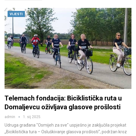
VIJESTI
Telemach fondacija: Biciklistička ruta u
Domaljevcu oživljava glasove prošlosti
admin
1. sij 2025.
Udruga građana "Osmijeh za sve" uspješno je zaključila projekat
„Biciklistička tura – Osluškivanje glasova prošlosti“, podržan kroz