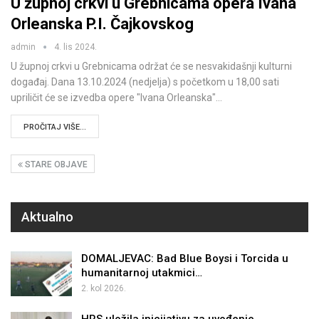
U župnoj crkvi u Grebnicama opera Ivana
Orleanska P.I. Čajkovskog
admin
4. lis 2024.
U župnoj crkvi u Grebnicama održat će se nesvakidašnji kulturni
događaj. Dana 13.10.2024 (nedjelja) s početkom u 18,00 sati
upriličit će se izvedba opere "Ivana Orleanska"…
PROČITAJ VIŠE...
STARE OBJAVE
Aktualno
DOMALJEVAC: Bad Blue Boysi i Torcida u
humanitarnoj utakmici…
2. kol 2026.