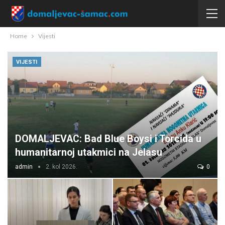
Home
Vijesti
VIJESTI
DOMALJEVAC: Bad Blue Boysi i Torcida u
humanitarnoj utakmici na Jelasu
admin
2. kol 2026.
0