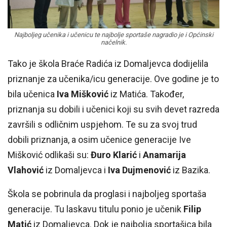
Najboljeg učenika i učenicu te najbolje sportaše nagradio je i Općinski
načelnik.
Tako je škola Braće Radića iz Domaljevca dodijelila
priznanje za učenika/icu generacije. Ove godine je to
bila učenica
Iva Mišković
iz Matića. Također,
priznanja su dobili i učenici koji su svih devet razreda
završili s odličnim uspjehom. Te su za svoj trud
dobili priznanja, a osim učenice generacije Ive
Mišković odlikaši su:
Đuro Klarić
i
Anamarija
Vlahović
iz Domaljevca i
Iva Dujmenović
iz Bazika.
Škola se pobrinula da proglasi i najboljeg sportaša
generacije. Tu laskavu titulu ponio je učenik
Filip
Matić
iz Domaljevca. Dok je najbolja sportašica bila