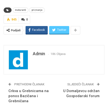
maturanti
priznanja
945
0
Facebook
Twitter
Podijeli
Admin
186 Objava
PRETHODNI ČLANAK
SLJEDEĆI ČLANAK
Crkva u Grebnicama na
U Domaljevcu održan
ponos Bazičana i
Gospodarski forum
Grebničana