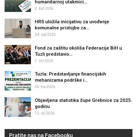
humanitarnoj utakmici…
2. kol 2026.
HRS uložila inicijativu za uvođenje
komunalne pristojbe za…
24. srp 2026.
Fond za zaštitu okoliša Federacije BiH u
Tuzli predstavio…
7. svi 2026.
Tuzla: Predstavljanje financijskih
mehanizama podrške i…
30. tra 2026.
Objavljena statistika župe Grebnice za 2025.
godinu
12. sij 2026.
Pratite nas na Facebooku