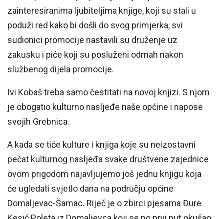
zainteresiranima ljubiteljima knjige, koji su stali u
poduži red kako bi došli do svog primjerka, svi
sudionici promocije nastavili su druženje uz
zakusku i piće koji su posluženi odmah nakon
službenog dijela promocije.
Ivi Kobaš treba samo čestitati na novoj knjizi. S njom
je obogatio kulturno nasljeđe naše općine i napose
svojih Grebnica.
A kada se tiče kulture i knjiga koje su neizostavni
pečat kulturnog nasljeđa svake društvene zajednice
ovom prigodom najavljujemo još jednu knjigu koja
će ugledati svjetlo dana na području općine
Domaljevac-Šamac. Riječ je o zbirci pjesama Đure
Kesić Poleta iz Domaljevca koji se po prvi put okušao