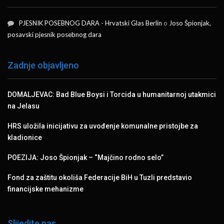
PJESNIK POSEBNOG DARA - Hrvatski Glas Berlin
o
Joso Špionjak,
posavski pjesnik posebnog dara
Zadnje objavljeno
DOMALJEVAC: Bad Blue Boysi i Torcida u humanitarnoj utakmici
na Jelasu
HRS uložila inicijativu za uvođenje komunalne pristojbe za
kladionice
POEZIJA: Joso Špionjak – “Majčino rodno selo”
Fond za zaštitu okoliša Federacije BiH u Tuzli predstavio
financijske mehanizme
Slijedite nas