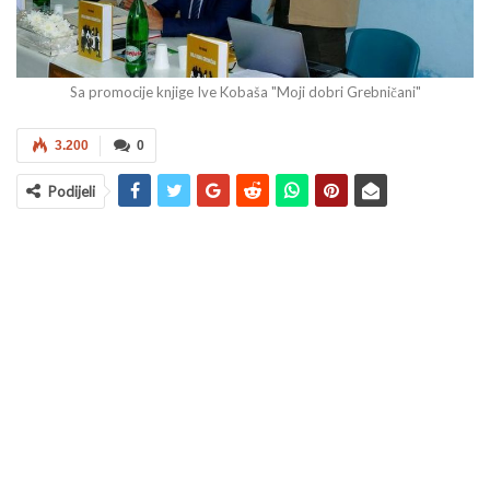
Sa promocije knjige Ive Kobaša "Moji dobri Grebničani"
3.200
0
Podijeli