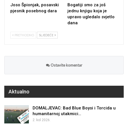
Joso Špionjak, posavski
Bogatiji smo za još
pjesnik posebnog dara
jednu knjigu koja je
upravo ugledalo svjetlo
dana
PRETHODNO
SLJEDEĆE
Ostavite komentar
Aktualno
DOMALJEVAC: Bad Blue Boysi i Torcida u
humanitarnoj utakmici…
2. kol 2026.