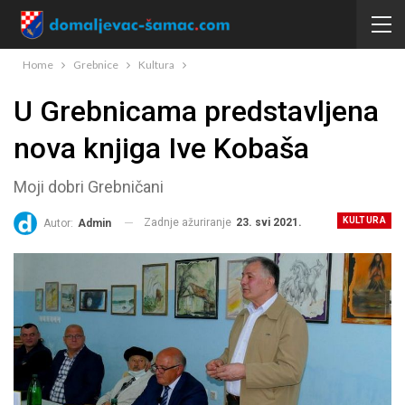
Home
Grebnice
Kultura
U Grebnicama predstavljena
nova knjiga Ive Kobaša
Moji dobri Grebničani
KULTURA
Zadnje ažuriranje
23. svi 2021.
Autor:
Admin