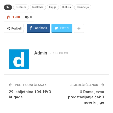
Grebnice
Ivo Kobaš
knjiga
Kultura
promocija
3.200
0
Facebook
Twitter
Podijeli
Admin
186 Objava
PRETHODNI ČLANAK
SLJEDEĆI ČLANAK
29. obljetnica 104. HVO
U Domaljevcu
brigade
predstavljanje čak 3
nove knjige