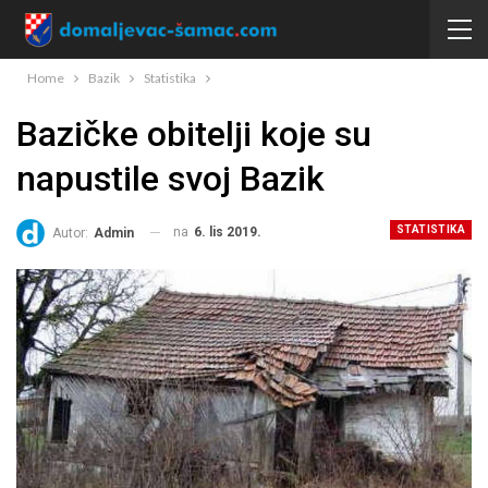
Home
Bazik
Statistika
Bazičke obitelji koje su
napustile svoj Bazik
STATISTIKA
na
6. lis 2019.
Autor:
Admin