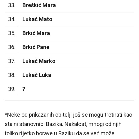
33.
Breškić Mara
34.
Lukač Mato
35.
Brkić Mara
36.
Brkić Pane
37.
Lukač Marko
38.
Lukač Luka
39.
?
*Neke od prikazanih obitelji još se mogu tretirati kao
stalni stanovnici Bazika. Nažalost, mnogi od njih
toliko rijetko borave u Baziku da se već može