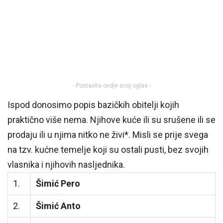
- Postavite ovdje svoj oglas -
Ispod donosimo popis bazičkih obitelji kojih
praktično više nema. Njihove kuće ili su srušene ili se
prodaju ili u njima nitko ne živi*. Misli se prije svega
na tzv. kućne temelje koji su ostali pusti, bez svojih
vlasnika i njihovih nasljednika.
1.
Šimić Pero
2.
Šimić Anto