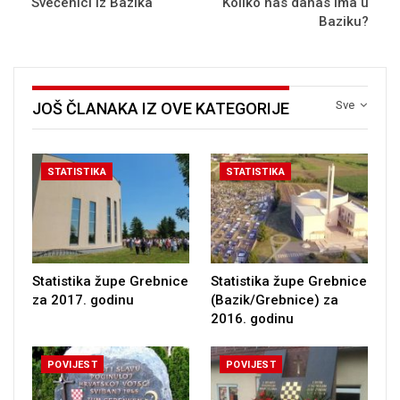
Svećenici iz Bazika
Koliko nas danas ima u
Baziku?
Sve
JOŠ ČLANAKA IZ OVE KATEGORIJE
STATISTIKA
STATISTIKA
Statistika župe Grebnice
Statistika župe Grebnice
za 2017. godinu
(Bazik/Grebnice) za
2016. godinu
POVIJEST
POVIJEST