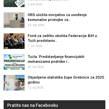
2. kol 2026.
HRS uložila inicijativu za uvođenje
komunalne pristojbe za…
24. srp 2026.
Fond za zaštitu okoliša Federacije BiH u
Tuzli predstavio…
7. svi 2026.
Tuzla: Predstavljanje financijskih
mehanizama podrške i…
30. tra 2026.
Objavljena statistika župe Grebnice za 2025.
godinu
12. sij 2026.
Pratite nas na Facebooku