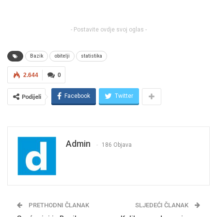
- Postavite ovdje svoj oglas -
Bazik
obitelji
statistika
2.644
0
Facebook
Twitter
Podijeli
Admin
186 Objava
PRETHODNI ČLANAK
SLJEDEĆI ČLANAK