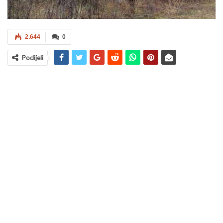
2.644
0
Podijeli