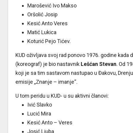
Marošević Ivo Makso
Oršolić Josip
Kesić Anto Veres
Matić Lukica
Koturić Pejo Tićev.
KUD oživljava svoj rad ponovo 1976. godine kada d
(koreograf) je bio nastavnik
Lešćan Stevan
. Od 1
koji je sa tim sastavom nastupao u Đakovu, Drenju,
emisije „Znanje – imanje“.
U tom peridu u KUD- u su aktivni članovi:
Ivić Slavko
Lucić Mira
Kesić Anto – Veres
Josić Ljuba