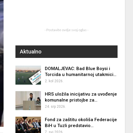
- Postavite ovdje svoj oglas -
Aktualno
DOMALJEVAC: Bad Blue Boysi i
Torcida u humanitarnoj utakmici…
2. kol 2026.
HRS uložila inicijativu za uvođenje
komunalne pristojbe za…
24. srp 2026.
Fond za zaštitu okoliša Federacije
BiH u Tuzli predstavio…
7. svi 2026.