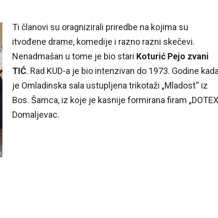
Ti članovi su oragnizirali priredbe na kojima su
itvođene drame, komedije i razno razni skečevi.
Nenadmašan u tome je bio stari
Koturić Pejo zvani
TIĆ
. Rad KUD-a je bio intenzivan do 1973. Godine kad
je Omladinska sala ustupljena trikotaži „Mladost“ iz
Bos. Šamca, iz koje je kasnije formirana firam „DOTE
Domaljevac.