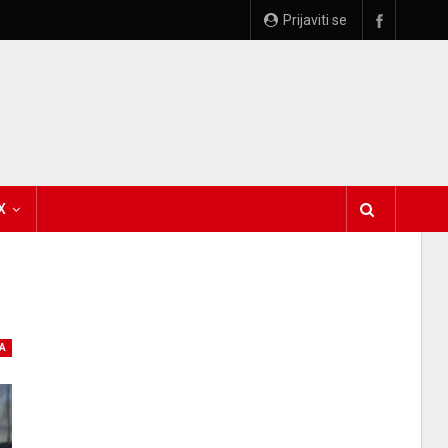
Prijaviti se
X
A