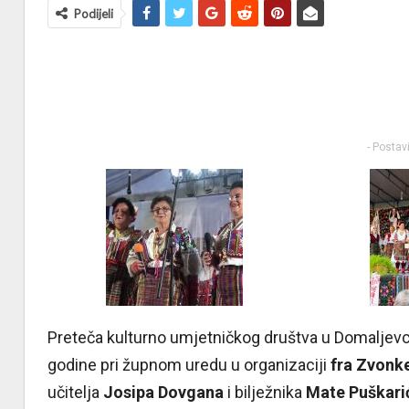
Podijeli
- Postav
Preteča kulturno umjetničkog društva u Domaljevc
godine pri župnom uredu u organizaciji
fra Zvonke
učitelja
Josipa Dovgana
i bilježnika
Mate Puškari