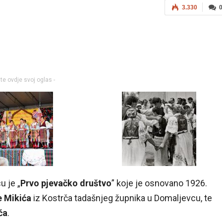
3.330
ite ovdje svoj oglas -
u je „
Prvo pjevačko društvo
” koje je osnovano 1926.
 Mikića
iz Kostrča tadašnjeg župnika u Domaljevcu, te
ća
.