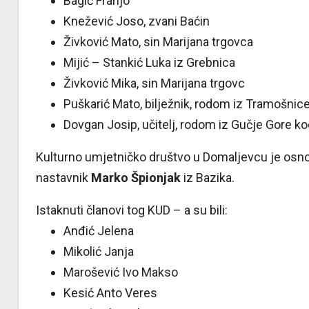
Bagić Franjo
Knežević Joso, zvani Baćin
Živković Mato, sin Marijana trgovca
Mijić – Stankić Luka iz Grebnica
Živković Mika, sin Marijana trgovc
Puškarić Mato, bilježnik, rodom iz Tramošnice
Dovgan Josip, učitelj, rodom iz Gučje Gore ko
Kulturno umjetničko društvo u Domaljevcu je osnov
nastavnik
Marko Špionjak
iz Bazika.
Istaknuti članovi tog KUD – a su bili:
Anđić Jelena
Mikolić Janja
Marošević Ivo Makso
Kesić Anto Veres