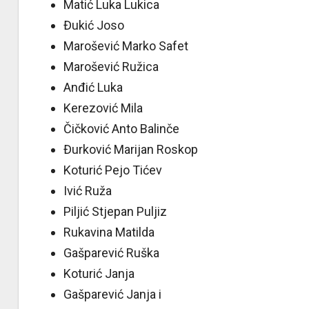
Matić Luka Lukica
Đukić Joso
Marošević Marko Safet
Marošević Ružica
Anđić Luka
Kerezović Mila
Čičković Anto Balinče
Đurković Marijan Roskop
Koturić Pejo Tićev
Ivić Ruža
Piljić Stjepan Puljiz
Rukavina Matilda
Gašparević Ruška
Koturić Janja
Gašparević Janja i