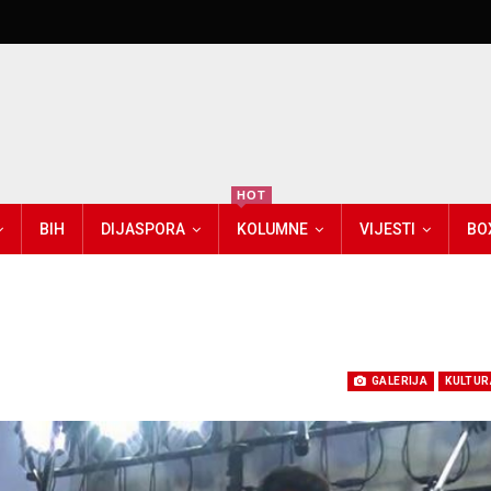
HOT
BIH
DIJASPORA
KOLUMNE
VIJESTI
BO
o
GALERIJA
KULTUR