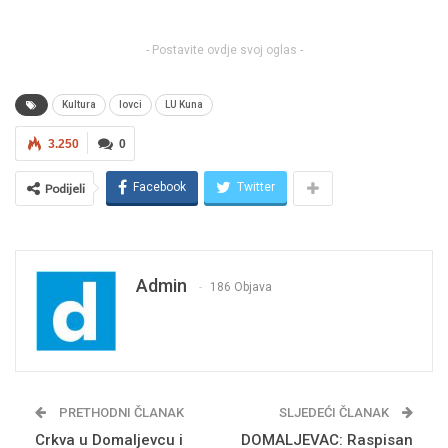
- Postavite ovdje svoj oglas -
Kultura
lovci
LU Kuna
3.250
0
Facebook
Twitter
Podijeli
Admin
186 Objava
PRETHODNI ČLANAK
SLJEDEĆI ČLANAK
Crkva u Domaljevcu i
DOMALJEVAC: Raspisan