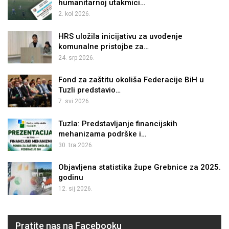
humanitarnoj utakmici…
2. kol 2026.
HRS uložila inicijativu za uvođenje
komunalne pristojbe za…
24. srp 2026.
Fond za zaštitu okoliša Federacije BiH u
Tuzli predstavio…
7. svi 2026.
Tuzla: Predstavljanje financijskih
mehanizama podrške i…
30. tra 2026.
Objavljena statistika župe Grebnice za 2025.
godinu
12. sij 2026.
Pratite nas na Facebooku