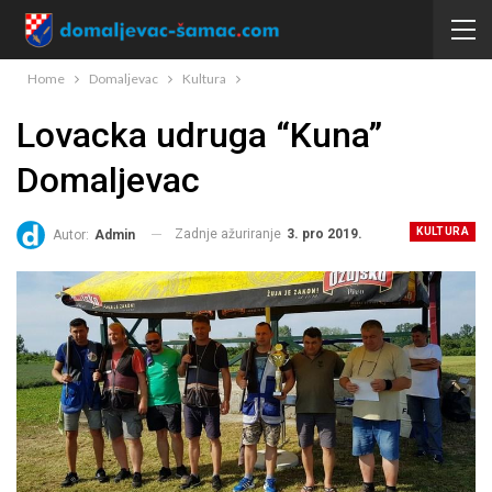
Home
Domaljevac
Kultura
Lovacka udruga “Kuna”
Domaljevac
KULTURA
Zadnje ažuriranje
3. pro 2019.
Autor:
Admin