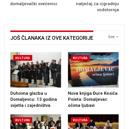
domaljevački svećenici
natječaj za izgradnju
vodotornja
Sve
JOŠ ČLANAKA IZ OVE KATEGORIJE
KULTURA
KULTURA
Duhovna glazba u
Nova knjiga Đure Kesića
Domaljevcu: 13 godina
Poleta: Domaljevac
svjetla i zajedništva
očima ljubavi
KULTURA
KULTURA