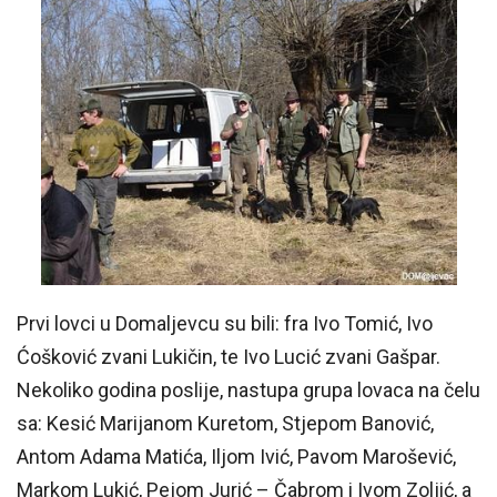
Prvi lovci u Domaljevcu su bili: fra Ivo Tomić, Ivo
Ćošković zvani Lukičin, te Ivo Lucić zvani Gašpar.
Nekoliko godina poslije, nastupa grupa lovaca na čelu
sa: Kesić Marijanom Kuretom, Stjepom Banović,
Antom Adama Matića, Iljom Ivić, Pavom Marošević,
Markom Lukić, Pejom Jurić – Čabrom i Ivom Zoljić, a