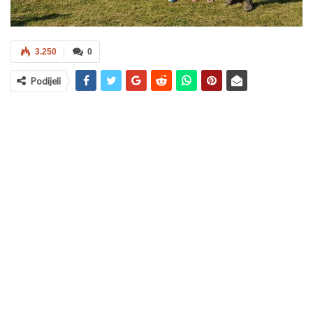
3.250
0
Podijeli