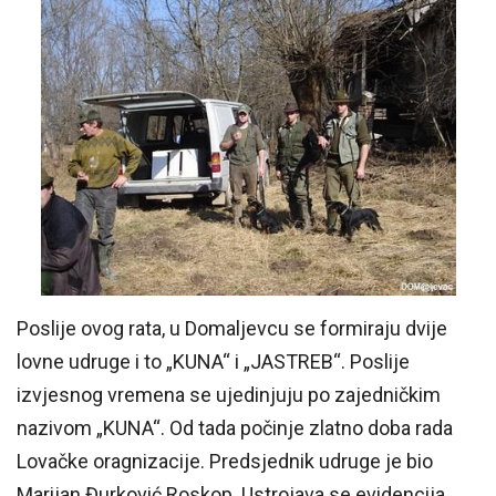
Poslije ovog rata, u Domaljevcu se formiraju dvije
lovne udruge i to „KUNA“ i „JASTREB“. Poslije
izvjesnog vremena se ujedinjuju po zajedničkim
nazivom „KUNA“. Od tada počinje zlatno doba rada
Lovačke oragnizacije. Predsjednik udruge je bio
Marijan Đurković Roskop. Ustrojava se evidencija,