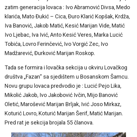
zatim generacija lovaca : Ivo Abramović Divsa, Medo
klarića, Mato Đukić – Cica, Đuro Klarić Kopšak, Krdža,
Iva Banović, Jakob Matić, Kesić Marijan Vide, Matić
Ivo Ljebac, Iva Ivić, Anto Kesić Veres, Marka Lucić
Tobića, Lovro Ferinčević, Ivo Vorgić Zec, Ivo
Madžarević, Đurković Marijan Roskop.
Tada se formira i lovačka sekcija u okviru Lovačkog
društva „Fazan“ sa sjedištem u Bosanskom Šamcu.
Novu grupu lovaca predvodio je : Lucić Pejo Lika,
Mikolić Jakob, Ivo Jakobović Ivčin, Mijo Banović
Oletić, Marošević Marijan Brljak, Ivić Joso Mirkaz,
Koturić Lovro, Koturić Marijan Šerif, Matić Marijan.
Pred rat je sekcija brojala 55 članova.