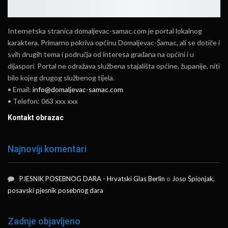
Internetska stranica domaljevac-samac.com je portal lokalnog
karaktera. Primarno pokriva općinu Domaljevac-Šamac, ali se dotiče i
svih drugih tema i područja od interesa građana na općini i u
dijaspori. Portal ne odražava službena stajališta općine, županije, niti
bilo kojeg drugog službenog tijela.
• Email:
info@domaljevac-samac.com
• Telefon: 063 xxx xxx
Kontakt obrazac
Najnoviji komentari
PJESNIK POSEBNOG DARA - Hrvatski Glas Berlin
o
Joso Špionjak,
posavski pjesnik posebnog dara
Zadnje objavljeno