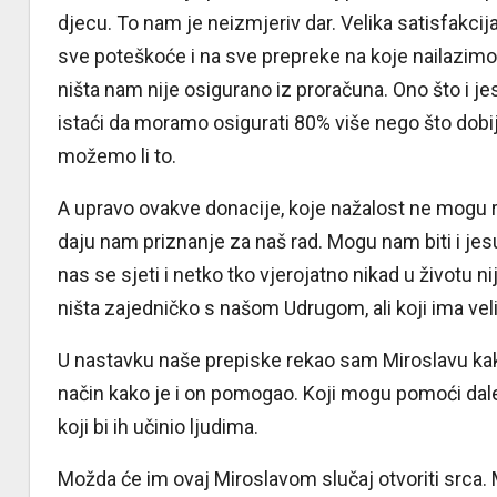
djecu. To nam je neizmjeriv dar. Velika satisfakcij
sve poteškoće i na sve prepreke na koje nailazimo
ništa nam nije osigurano iz proračuna. Ono što i j
istaći da moramo osigurati 80% više nego što dobi
možemo li to.
A upravo ovakve donacije, koje nažalost ne mogu ri
daju nam priznanje za naš rad. Mogu nam biti i jes
nas se sjeti i netko tko vjerojatno nikad u životu 
ništa zajedničko s našom Udrugom, ali koji ima veli
U nastavku naše prepiske rekao sam Miroslavu kako
način kako je i on pomogao. Koji mogu pomoći daleko 
koji bi ih učinio ljudima.
Možda će im ovaj Miroslavom slučaj otvoriti srca. M