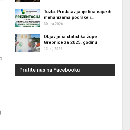
Tuzla: Predstavljanje financijskih
mehanizama podrške i…
30. tra 2026.
Objavljena statistika župe
Grebnice za 2025. godinu
12. sij 2026.
no
Pratite nas na Facebooku
j