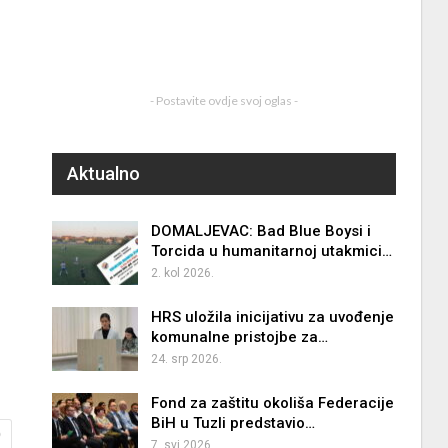
- Postavite ovdje svoj oglas -
Aktualno
DOMALJEVAC: Bad Blue Boysi i
Torcida u humanitarnoj utakmici…
2. kol 2026.
HRS uložila inicijativu za uvođenje
komunalne pristojbe za…
24. srp 2026.
Fond za zaštitu okoliša Federacije
BiH u Tuzli predstavio…
0
7. svi 2026.