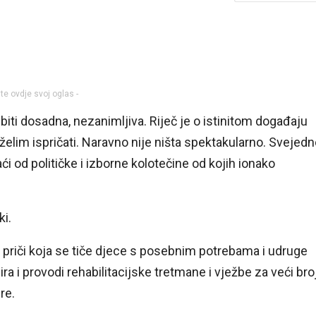
ite ovdje svoj oglas -
iti dosadna, nezanimljiva. Riječ je o istinitom događaju
želim ispričati. Naravno nije ništa spektakularno. Svejed
ći od političke i izborne kolotečine od kojih ionako
ki.
 priči koja se tiče djece s posebnim potrebama i udruge
 i provodi rehabilitacijske tretmane i vježbe za veći bro
re.