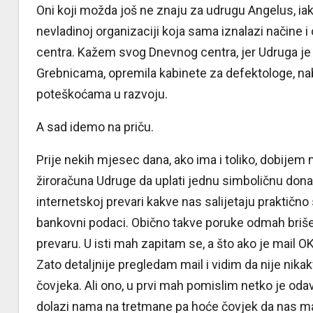
Oni koji možda još ne znaju za udrugu Angelus, iako
nevladinoj organizaciji koja sama iznalazi načine
centra. Kažem svog Dnevnog centra, jer Udruga je
Grebnicama, opremila kabinete za defektologe, na
poteškoćama u razvoju.
A sad idemo na priču.
Prije nekih mjesec dana, ako ima i toliko, dobijem 
žiroračuna Udruge da uplati jednu simboličnu dona
internetskoj prevari kakve nas salijetaju praktič
bankovni podaci. Obično takve poruke odmah bri
prevaru. U isti mah zapitam se, a što ako je mail OK
Zato detaljnije pregledam mail i vidim da nije ni
čovjeka. Ali ono, u prvi mah pomislim netko je odav
dolazi nama na tretmane pa hoće čovjek da nas ma