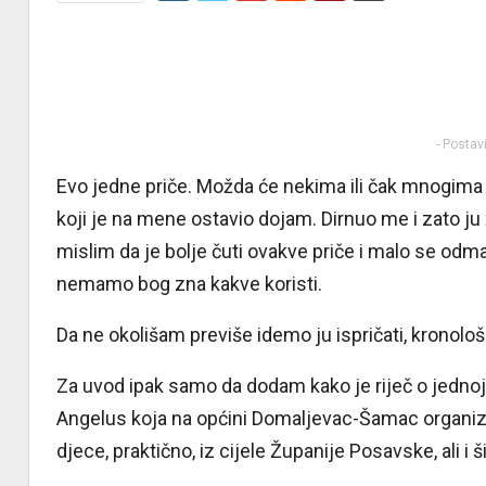
- Postav
Evo jedne priče. Možda će nekima ili čak mnogima b
koji je na mene ostavio dojam. Dirnuo me i zato ju 
mislim da je bolje čuti ovakve priče i malo se odma
nemamo bog zna kakve koristi.
Da ne okolišam previše idemo ju ispričati, kronološ
Za uvod ipak samo da dodam kako je riječ o jednoj
Angelus koja na općini Domaljevac-Šamac organizira
djece, praktično, iz cijele Županije Posavske, ali i ši