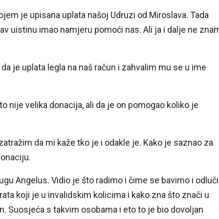
ojem je upisana uplata našoj Udruzi od Miroslava. Tada
slav uistinu imao namjeru pomoći nas. Ali ja i dalje ne zna
a je uplata legla na naš račun i zahvalim mu se u ime
 nije velika donacija, ali da je on pomogao koliko je
zatražim da mi kaže tko je i odakle je. Kako je saznao za
donaciju.
ugu Angelus. Vidio je što radimo i čime se bavimo i odluč
ata koji je u invalidskim kolicima i kako zna što znači u
n. Suosjeća s takvim osobama i eto to je bio dovoljan