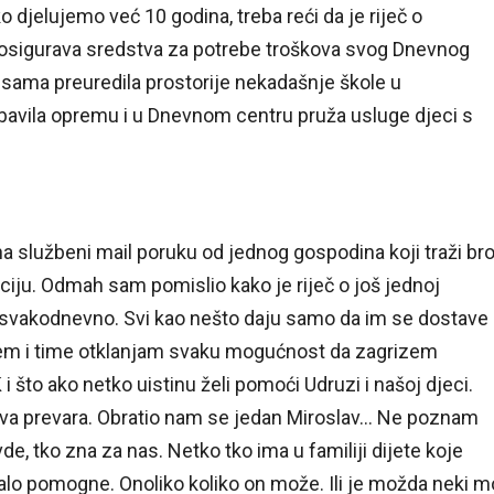
 djelujemo već 10 godina, treba reći da je riječ o
 i osigurava sredstva za potrebe troškova svog Dnevnog
 sama preuredila prostorije nekadašnje škole u
bavila opremu i u Dnevnom centru pruža usluge djeci s
na službeni mail poruku od jednog gospodina koji traži bro
ciju. Odmah sam pomislio kako je riječ o još jednoj
no svakodnevno. Svi kao nešto daju samo da im se dostave
šem i time otklanjam svaku mogućnost da zagrizem
 i što ako netko uistinu želi pomoći Udruzi i našoj djeci.
kakva prevara. Obratio nam se jedan Miroslav… Ne poznam
de, tko zna za nas. Netko tko ima u familiji dijete koje
lo pomogne. Onoliko koliko on može. Ili je možda neki m