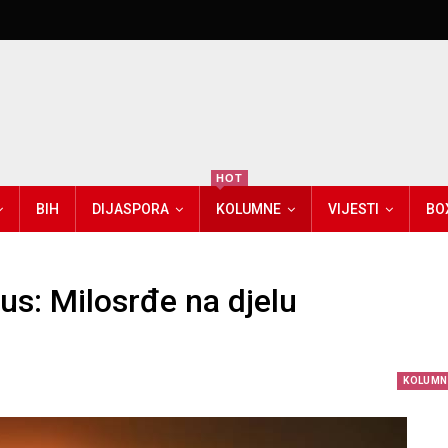
HOT
BIH
DIJASPORA
KOLUMNE
VIJESTI
BO
us: Milosrđe na djelu
KOLUMN