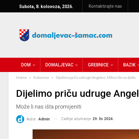
Kontaktirajte nas
Subota, 8. kolovoza, 2026.
DOM
DOMALJEVAC
GREBNICE
BAZIK
Home
Kolumne
Dijelimo priču udruge Angelus: Milosrđe na djelu
Dijelimo priču udruge Angel
Može li nas išta promijeniti
Zadnje ažuriranje
29. lis 2024.
Autor:
Admin