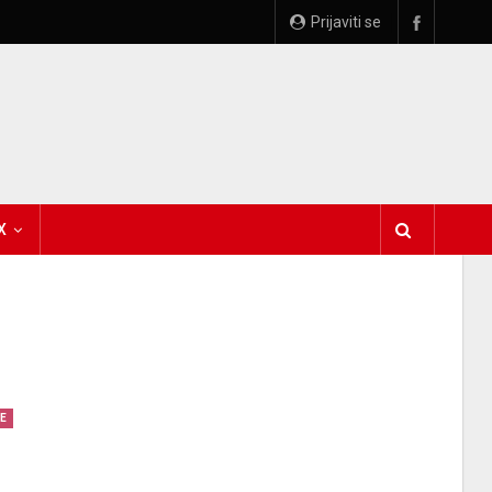
Prijaviti se
X
E