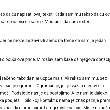
 znao da ću napisati ovaj tekst. Kada sam mu rekao da ću o
e samo napiši da sam iz Mostara i da sam rođeni
log. Jer ne može se završiti samo na tome da nam je jedan
 i o pouci ove priče. Miroslav sam kaže da njegova donaci
d rečeno, tako da nije uopće mala. Ali rekao sam mu, bez
za nas je ogromna. Ogroman je, jer je važan njegov čin.
omoći. Podsjetio nas je da postojimo. A to nam je daleko
a posjeta ili bilo koji kontakt s nama je znak pažnje pre
avno i da nismo sami. I drugi misle na nas. Misle na našu