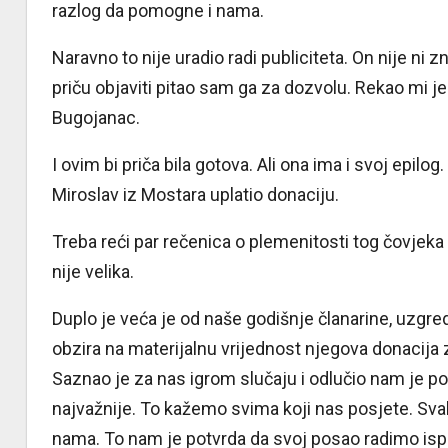
razlog da pomogne i nama.
Naravno to nije uradio radi publiciteta. On nije ni
priču objaviti pitao sam ga za dozvolu. Rekao mi j
Bugojanac.
I ovim bi priča bila gotova. Ali ona ima i svoj epi
Miroslav iz Mostara uplatio donaciju.
Treba reći par rečenica o plemenitosti tog čovjeka
nije velika.
Duplo je veća je od naše godišnje članarine, uzgre
obzira na materijalnu vrijednost njegova donacija 
Saznao je za nas igrom slučaju i odlučio nam je p
najvažnije. To kažemo svima koji nas posjete. Svak
nama. To nam je potvrda da svoj posao radimo ispr