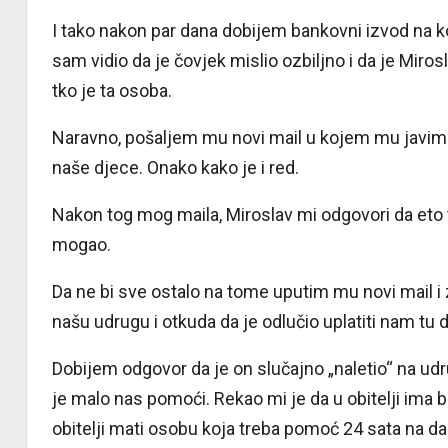
I tako nakon par dana dobijem bankovni izvod na k
sam vidio da je čovjek mislio ozbiljno i da je Miro
tko je ta osoba.
Naravno, pošaljem mu novi mail u kojem mu javim d
naše djece. Onako kako je i red.
Nakon tog mog maila, Miroslav mi odgovori da eto to
mogao.
Da ne bi sve ostalo na tome uputim mu novi mail i 
našu udrugu i otkuda da je odlučio uplatiti nam tu 
Dobijem odgovor da je on slučajno „naletio“ na udr
je malo nas pomoći. Rekao mi je da u obitelji ima br
obitelji mati osobu koja treba pomoć 24 sata na da