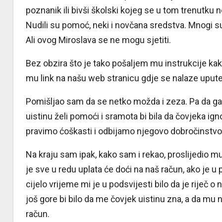
poznanik ili bivši školski kojeg se u tom trenutku ne
Nudili su pomoć, neki i novčana sredstva. Mnogi su 
Ali ovog Miroslava se ne mogu sjetiti.
Bez obzira što je tako pošaljem mu instrukcije kak
mu link na našu web stranicu gdje se nalaze upute 
Pomišljao sam da se netko možda i zeza. Pa da ga 
uistinu želi pomoći i sramota bi bila da čovjeka ig
pravimo ćoškasti i odbijamo njegovo dobročinstvo
Na kraju sam ipak, kako sam i rekao, proslijedio m
je sve u redu uplata će doći na naš račun, ako je u
cijelo vrijeme mi je u podsvijesti bilo da je riječ
još gore bi bilo da me čovjek uistinu zna, a da mu 
račun.