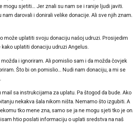
 mogu sjetiti… Jer znali su nam se i ranije ljudi javiti.
nam darovali i donirali velike donacije. Ali sve njih znam.
o može uplatiti svoju donaciju našoj udruzi. Prosijedim
kako uplatiti donaciju udruzi Angelus.
možda i ignoriram. Ali pomislio sam i da možda čovjek
noriram. Što bi on pomislio… Nudi nam donaciju, a mi se
.
u mail sa instrukcijama za uplatu. Pa štogod da bude. Ako
 pitanju nekakva šala nikom ništa. Nemamo što izgubiti. A
 o nekomu tko mene zna, samo se ja ne mogu sjeti tko je on.
nisam htio poslati informaciju o uplati sredstva na naš