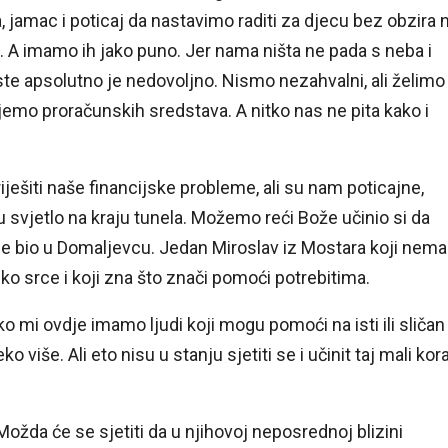
a, jamac i poticaj da nastavimo raditi za djecu bez obzira 
. A imamo ih jako puno. Jer nama ništa ne pada s neba i
este apsolutno je nedovoljno. Nismo nezahvalni, ali želimo
jemo proračunskih sredstava. A nitko nas ne pita kako i
ješiti naše financijske probleme, ali su nam poticajne,
u svjetlo na kraju tunela. Možemo reći Bože učinio si da
nije bio u Domaljevcu. Jedan Miroslav iz Mostara koji nema
ko srce i koji zna što znači pomoći potrebitima.
 mi ovdje imamo ljudi koji mogu pomoći na isti ili sličan
više. Ali eto nisu u stanju sjetiti se i učinit taj mali kor
ožda će se sjetiti da u njihovoj neposrednoj blizini