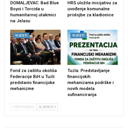
DOMALJEVAC: Bad Blue
HRS uložila inicijativu za
Boysi i Torcida u
uvođenje komunalne
humanitarnoj utakmici
pristojbe za kladionice
na Jelasu
VIJESTI
VIJESTI
Fond za zaštitu okoliša
Tuzla: Predstavljanje
Federacije BiH u Tuzli
financijskih
predstavio financijske
mehanizama podrške i
mehanizme
novih modela
sufinanciranja
PRETHODNO
SLJEDEĆE