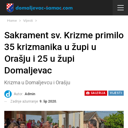
Home
Vijesti
Sakrament sv. Krizme primilo
35 krizmanika u župi u
Orašju i 25 u župi
Domaljevac
Krizma u Domaljevcu i Orašju
GALERIJA
VIJESTI
Autor:
Admin
Zadnje ažuriranje
9. lip 2020.