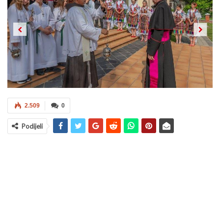
Previous
Next
2.509
0
Podijeli