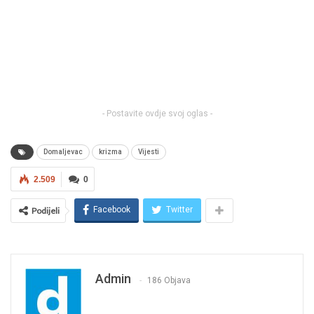
- Postavite ovdje svoj oglas -
Domaljevac
krizma
Vijesti
2.509
0
Facebook
Twitter
Podijeli
Admin
186 Objava