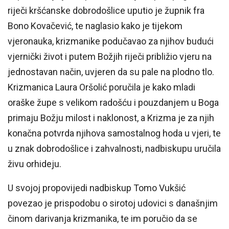
riječi kršćanske dobrodošlice uputio je župnik fra
Bono Kovačević, te naglasio kako je tijekom
vjeronauka, krizmanike podučavao za njihov budući
vjernički život i putem Božjih riječi približio vjeru na
jednostavan način, uvjeren da su pale na plodno tlo.
Krizmanica Laura Oršolić poručila je kako mladi
oraške župe s velikom radošću i pouzdanjem u Boga
primaju Božju milost i naklonost, a Krizma je za njih
konačna potvrda njihova samostalnog hoda u vjeri, te
u znak dobrodošlice i zahvalnosti, nadbiskupu uručila
živu orhideju.
U svojoj propovijedi nadbiskup Tomo Vukšić
povezao je prispodobu o sirotoj udovici s današnjim
činom darivanja krizmanika, te im poručio da se