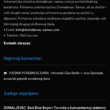
Internetska stranica domaljevac-samac.com je portal lokalnog
karaktera. Primarno pokriva općinu Domaljevac-Šamac, ali se dotiče i
svih drugih tema i područja od interesa građana na općini i u
dijaspori. Portal ne odražava službena stajališta općine, županije, niti
bilo kojeg drugog službenog tijela.
• Email:
info@domaljevac-samac.com
• Telefon: 063 xxx xxx
Kontakt obrazac
Najnoviji komentari
PJESNIK POSEBNOG DARA - Hrvatski Glas Berlin
o
Joso Špionjak,
posavski pjesnik posebnog dara
Zadnje objavljeno
DOMALJEVAC: Bad Blue Boysi i Torcida u humanitarnoj utakmici