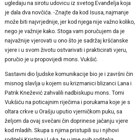
ugledaju na sirotu udovicu iz svetog Evanđelja koja
je dala dva novčića. -Znajte da kod Isusa, najmanje
može biti najvrjednije, jer kod njega nije važno koliko,
nego je važnije kako. Stoga vam poručujem da je
najvažnije vjerovati u ono što je sadržaj kršćanske
vjere i u svom životu ostvarivati i prakticirati vjeru,
poručio je u propovijedi mons. Vukšić.
Sastavni dio ljudske komunikacije bio je i završni čin
misnog slavlja u kojem su krizmanici blizanci Lana i
Patrik Knežević zahvalili nadbiskupu mons. Tomi
Vukšiću na poticajnim riječima i porukama koje je s
oltara crkve u Orašju uputio vjerničkom puku, sa
željom da ovaj svečani čin doprinese jačanju vjere
kod mladih. Skupa s njima pristupili su i njihovi
roditelji Kristina i Luka, te u ime svih roditelja