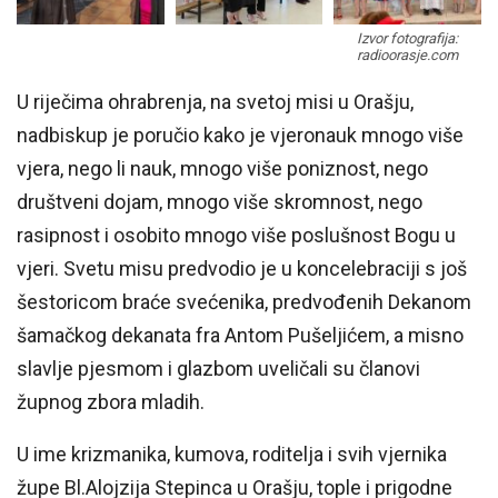
Izvor fotografija:
radioorasje.com
U riječima ohrabrenja, na svetoj misi u Orašju,
nadbiskup je poručio kako je vjeronauk mnogo više
vjera, nego li nauk, mnogo više poniznost, nego
društveni dojam, mnogo više skromnost, nego
rasipnost i osobito mnogo više poslušnost Bogu u
vjeri. Svetu misu predvodio je u koncelebraciji s još
šestoricom braće svećenika, predvođenih Dekanom
šamačkog dekanata fra Antom Pušeljićem, a misno
slavlje pjesmom i glazbom uveličali su članovi
župnog zbora mladih.
U ime krizmanika, kumova, roditelja i svih vjernika
župe Bl.Alojzija Stepinca u Orašju, tople i prigodne