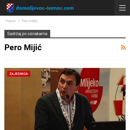
Home
Pero Mijić
Sadržaj po oznakama
Pero Mijić
ZAJEDNICA