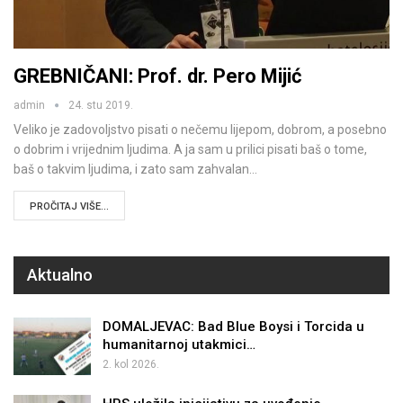
GREBNIČANI: Prof. dr. Pero Mijić
admin
24. stu 2019.
Veliko je zadovoljstvo pisati o nečemu lijepom, dobrom, a posebno
o dobrim i vrijednim ljudima. A ja sam u prilici pisati baš o tome,
baš o takvim ljudima, i zato sam zahvalan…
PROČITAJ VIŠE...
Aktualno
DOMALJEVAC: Bad Blue Boysi i Torcida u
humanitarnoj utakmici…
2. kol 2026.