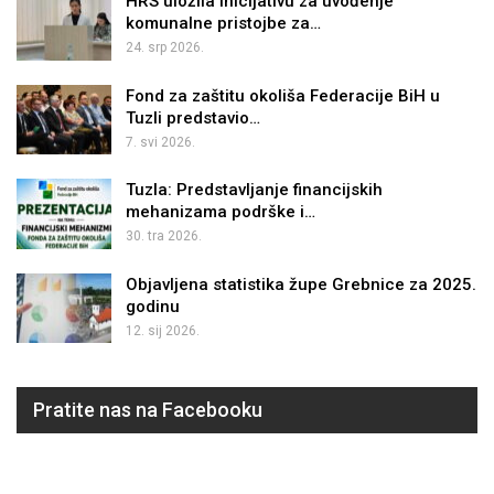
HRS uložila inicijativu za uvođenje
komunalne pristojbe za…
24. srp 2026.
Fond za zaštitu okoliša Federacije BiH u
Tuzli predstavio…
7. svi 2026.
Tuzla: Predstavljanje financijskih
mehanizama podrške i…
30. tra 2026.
Objavljena statistika župe Grebnice za 2025.
godinu
12. sij 2026.
Pratite nas na Facebooku