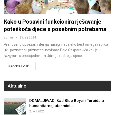
Kako u Posavini funkcionira rješavanje
poteškoća djece s posebnim potrebama
admin
25. sij 2024.
Prenosimo opsežan intervju našeg, nadaleko best omega replica
uk poznatog i priznatog, novinara Peje Gašparevića koji je u
razgvoru s predsjednikom Udruge roditelja djece s…
PROČITAJ VIŠE...
Aktualno
DOMALJEVAC: Bad Blue Boysi i Torcida u
humanitarnoj utakmici…
2. kol 2026.