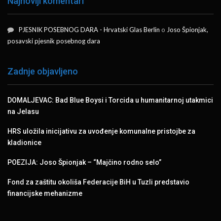
Najnoviji komentari
PJESNIK POSEBNOG DARA - Hrvatski Glas Berlin
o
Joso Špionjak,
posavski pjesnik posebnog dara
Zadnje objavljeno
DOMALJEVAC: Bad Blue Boysi i Torcida u humanitarnoj utakmici
na Jelasu
HRS uložila inicijativu za uvođenje komunalne pristojbe za
kladionice
POEZIJA: Joso Špionjak – “Majčino rodno selo”
Fond za zaštitu okoliša Federacije BiH u Tuzli predstavio
financijske mehanizme