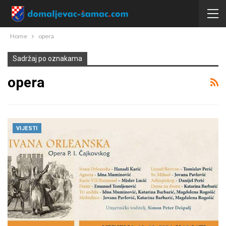
Home
opera
Sadržaj po oznakama
opera
VIJESTI