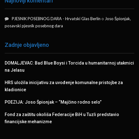
Najnoviji komentari
PJESNIK POSEBNOG DARA - Hrvatski Glas Berlin
o
Joso Špionjak,
posavski pjesnik posebnog dara
Zadnje objavljeno
DOMALJEVAC: Bad Blue Boysi i Torcida u humanitarnoj utakmici
na Jelasu
HRS uložila inicijativu za uvođenje komunalne pristojbe za
kladionice
POEZIJA: Joso Špionjak – “Majčino rodno selo”
Fond za zaštitu okoliša Federacije BiH u Tuzli predstavio
financijske mehanizme