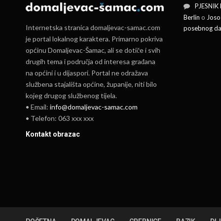
PJESNIK
Berlin
o
Joso
Internetska stranica domaljevac-samac.com
posebnog da
je portal lokalnog karaktera. Primarno pokriva
općinu Domaljevac-Šamac, ali se dotiče i svih
drugih tema i područja od interesa građana
na općini i u dijaspori. Portal ne odražava
službena stajališta općine, županije, niti bilo
kojeg drugog službenog tijela.
• Email:
info@domaljevac-samac.com
• Telefon: 063 xxx xxx
Kontakt obrazac