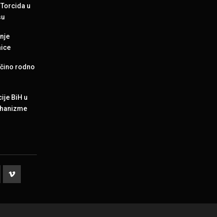
Torcida u
su
enje
nice
jčino rodno
ije BiH u
mehanizme