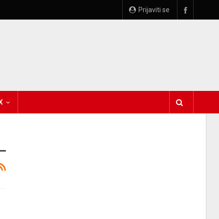
Prijaviti se
X