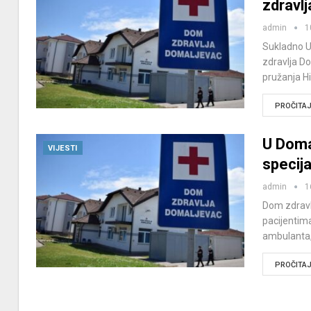
zdravl
admin
1
Sukladno U
zdravlja D
pružanja H
PROČITAJ 
U Doma
VIJESTI
specija
admin
1
Dom zdravlj
pacijentima.
ambulanta
PROČITAJ 