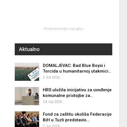
- Postavite ovdje svoj oglas -
Aktualno
DOMALJEVAC: Bad Blue Boysi i
Torcida u humanitarnoj utakmici…
2. kol 2026.
HRS uložila inicijativu za uvođenje
komunalne pristojbe za…
24. srp 2026.
Fond za zaštitu okoliša Federacije
BiH u Tuzli predstavio…
7. svi 2026.