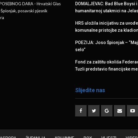
 POSEBNOG DARA - Hrvatski Glas
DOMALJEVAC: Bad Blue Boysi i 
 Špionjak, posavski pjesnik
humanitarnoj utakmici na Jela
ra
HRS uložila inicijativu za uvođ
komunalne pristojbe za kladio
POEZIJA: Joso Špionjak – “Ma
selo”
Fond za zaštitu okoliša Federac
Tuzli predstavio financijske 
Slijedite nas