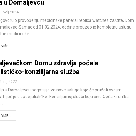
ja u Domaljevcu
0. velj 2024.
govoru o provođenju medicinske panerai replica watches zaštite, Dom
omaljevac-Šamac od 01.02.2024. godine preuzeo je kompletnu uslugu
itne medicinske…
VIŠE...
ljevačkom Domu zdravlja počela
lističko-konzilijarna služba
6. ruj 2022.
a u Domaljevcu bogatiji je za nove usluge koje će pružati svojim
 Riječ je o specijalističko- konzilijarnoj službi koju čine Opća kirurška
,…
VIŠE...