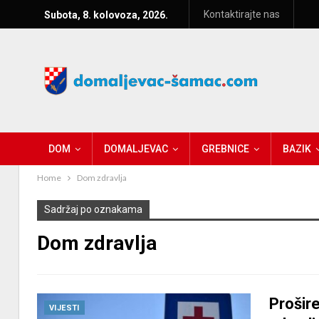
Kontaktirajte nas
Subota, 8. kolovoza, 2026.
DOM
DOMALJEVAC
GREBNICE
BAZIK
Home
Dom zdravlja
Sadržaj po oznakama
Dom zdravlja
Prošir
VIJESTI