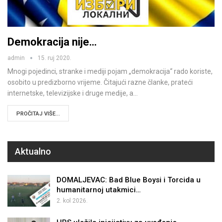
Demokracija nije…
admin
15. ruj 2020.
Mnogi pojedinci, stranke i mediji pojam „demokracija“ rado koriste,
osobito u predizborno vrijeme. Čitajući razne članke, prateći
internetske, televizijske i druge medije, a…
PROČITAJ VIŠE...
Aktualno
DOMALJEVAC: Bad Blue Boysi i Torcida u
humanitarnoj utakmici…
2. kol 2026.