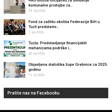
HRS uložila inicijativu za uvođenje
komunalne pristojbe za…
24. srp 2026.
Fond za zaštitu okoliša Federacije BiH u
Tuzli predstavio…
7. svi 2026.
Tuzla: Predstavljanje financijskih
mehanizama podrške i…
30. tra 2026.
Objavljena statistika župe Grebnice za 2025.
godinu
12. sij 2026.
Pratite nas na Facebooku