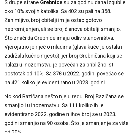
S druge strane
Grebnice
su za godinu dana izgubile
oko 10% svojih katolika. Sa 402 su pali na 358.
Zanimljivo, broj obitelji im je ostao gotovo
nepromijenjen, ali se broj članova obitelji smanjio.
Što znači da Grebnice imaju odliv stanovništva.
Vjerojatno je riječ o mladima (glava kuće je ostala i
zadržala kućno mjesto), jer broj Grebničana koji se
nalazi u inozemstvu je povećan za približno isti
postotak od 10%. Sa 378 u 2022. godini povećao se
na 421 koliko je evidentirano u 2023. godini.
No kod Bazičana nešto nje u redu. Broj Bazičana se
smanjio i u inozemstvu. Sa 111 koliko ih je
evidentirano 2022. godine njihov broj se u 2023.
godini smanjio na 90 osoba. Što je smanjenje za više
od 20%.