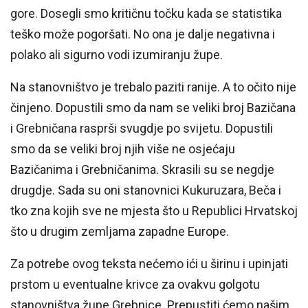
gore. Dosegli smo kritičnu točku kada se statistika
teško može pogoršati. No ona je dalje negativna i
polako ali sigurno vodi izumiranju župe.
Na stanovništvo je trebalo paziti ranije. A to očito nije
činjeno. Dopustili smo da nam se veliki broj Bazičana
i Grebničana rasprši svugdje po svijetu. Dopustili
smo da se veliki broj njih više ne osjećaju
Bazičanima i Grebničanima. Skrasili su se negdje
drugdje. Sada su oni stanovnici Kukuruzara, Beča i
tko zna kojih sve ne mjesta što u Republici Hrvatskoj
što u drugim zemljama zapadne Europe.
Za potrebe ovog teksta nećemo ići u širinu i upinjati
prstom u eventualne krivce za ovakvu golgotu
stanovništva župe Grebnice. Prepustiti ćemo našim