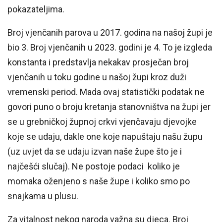
pokazateljima.
Broj vjenčanih parova u 2017. godina na našoj župi je
bio 3. Broj vjenčanih u 2023. godini je 4. To je izgleda
konstanta i predstavlja nekakav prosječan broj
vjenčanih u toku godine u našoj župi kroz duži
vremenski period. Mada ovaj statistički podatak ne
govori puno o broju kretanja stanovništva na župi jer
se u grebničkoj župnoj crkvi vjenčavaju djevojke
koje se udaju, dakle one koje napuštaju našu župu
(uz uvjet da se udaju izvan naše župe što je i
najčešći slučaj). Ne postoje podaci koliko je
momaka oženjeno s naše župe i koliko smo po
snajkama u plusu.
Za vitalnost nekog naroda važna su djeca. Broj