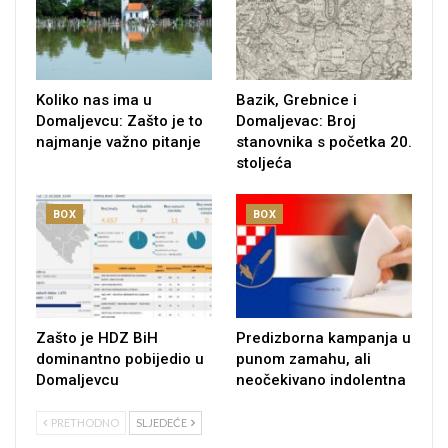
Koliko nas ima u
Bazik, Grebnice i
Domaljevcu: Zašto je to
Domaljevac: Broj
najmanje važno pitanje
stanovnika s početka 20.
stoljeća
BOX
BOX
Zašto je HDZ BiH
Predizborna kampanja u
dominantno pobijedio u
punom zamahu, ali
Domaljevcu
neočekivano indolentna
PRETHODNO
SLJEDEĆE