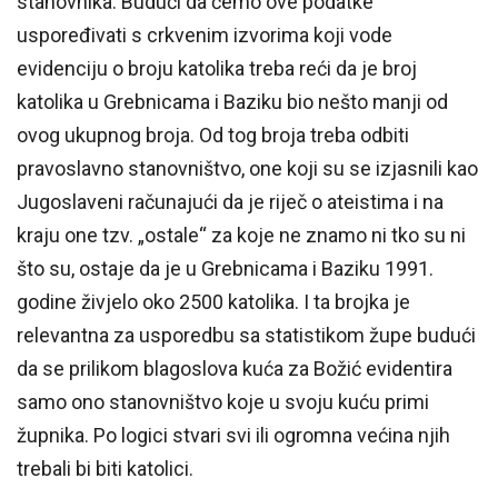
stanovnika. Budući da ćemo ove podatke
uspoređivati s crkvenim izvorima koji vode
evidenciju o broju katolika treba reći da je broj
katolika u Grebnicama i Baziku bio nešto manji od
ovog ukupnog broja. Od tog broja treba odbiti
pravoslavno stanovništvo, one koji su se izjasnili kao
Jugoslaveni računajući da je riječ o ateistima i na
kraju one tzv. „ostale“ za koje ne znamo ni tko su ni
što su, ostaje da je u Grebnicama i Baziku 1991.
godine živjelo oko 2500 katolika. I ta brojka je
relevantna za usporedbu sa statistikom župe budući
da se prilikom blagoslova kuća za Božić evidentira
samo ono stanovništvo koje u svoju kuću primi
župnika. Po logici stvari svi ili ogromna većina njih
trebali bi biti katolici.