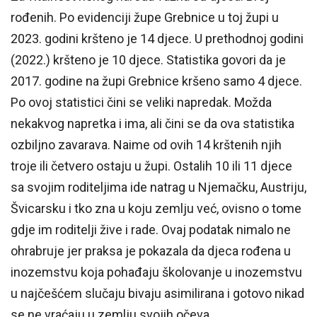
rođenih. Po evidenciji župe Grebnice u toj župi u
2023. godini kršteno je 14 djece. U prethodnoj godini
(2022.) kršteno je 10 djece. Statistika govori da je
2017. godine na župi Grebnice kršeno samo 4 djece.
Po ovoj statistici čini se veliki napredak. Možda
nekakvog napretka i ima, ali čini se da ova statistika
ozbiljno zavarava. Naime od ovih 14 krštenih njih
troje ili četvero ostaju u župi. Ostalih 10 ili 11 djece
sa svojim roditeljima ide natrag u Njemačku, Austriju,
Švicarsku i tko zna u koju zemlju već, ovisno o tome
gdje im roditelji žive i rade. Ovaj podatak nimalo ne
ohrabruje jer praksa je pokazala da djeca rođena u
inozemstvu koja pohađaju školovanje u inozemstvu
u najčešćem slučaju bivaju asimilirana i gotovo nikad
se ne vraćaju u zemlju svojih očeva.