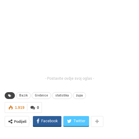
- Postavite ovdje svoj oglas -
Bazik
Grebnice
statistika
župa
1.919
0
Facebook
Twitter
Podijeli