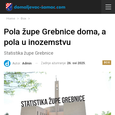
Home
Box
Pola župe Grebnice doma, a
pola u inozemstvu
Statistika župe Grebnice
BOX
Zadnje ažuriranje
26. svi 2025.
Autor:
Admin