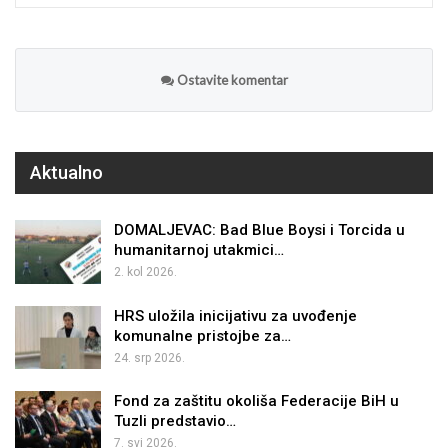
Ostavite komentar
Aktualno
DOMALJEVAC: Bad Blue Boysi i Torcida u
humanitarnoj utakmici…
2. kol 2026.
HRS uložila inicijativu za uvođenje
komunalne pristojbe za…
24. srp 2026.
Fond za zaštitu okoliša Federacije BiH u
Tuzli predstavio…
7. svi 2026.